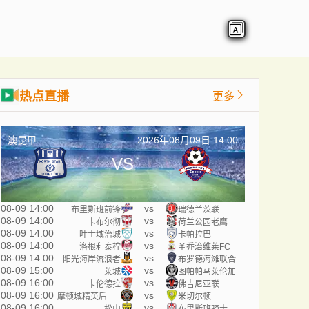
热点直播
更多
澳昆甲
2026年08月09日 14:00
VS
08-09 14:00
vs
布里斯班前锋
瑞德兰茨联
08-09 14:00
vs
卡布尔彻
荷兰公园老鹰
08-09 14:00
vs
叶士域治城
卡帕拉巴
08-09 14:00
vs
洛根利泰柠
圣乔治维莱FC
08-09 14:00
vs
阳光海岸流浪者
布罗德海滩联合
08-09 15:00
vs
莱城
图帕帕马莱伦加
08-09 16:00
vs
卡伦德拉
佛吉尼亚联
08-09 16:00
vs
摩顿城精英后备队
米切尔顿
08-09 16:00
vs
松山
布里斯班骑士