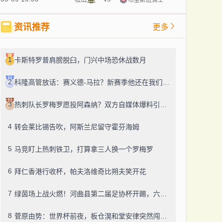
资讯推荐
更多
1
卡斯特罗普肩膀脱臼，门兴中场恐休战数月
2
科隆高管放话：赛义德-马拉？新赛季他还在我们这儿踢德甲！
3
热刺队长罗梅罗愿投阿森纳？双方自媒体爆料引热议
4
转会莱比锡告吹，阿斯兰尼留守霍芬海姆
5
马竞盯上热刺铁卫，打算拿三人换一个罗梅罗
6
拜仁香港行收杯，帕夫洛维奇比朔夫笑开花
7
绿茵场上战火燃！河曲县第二届足协杯开踢，六支队伍逐鹿盛夏
8
菅原由势：世界杯前夜，板仓滉和堂安律突然闯进我房间，撂下一句“别飘”