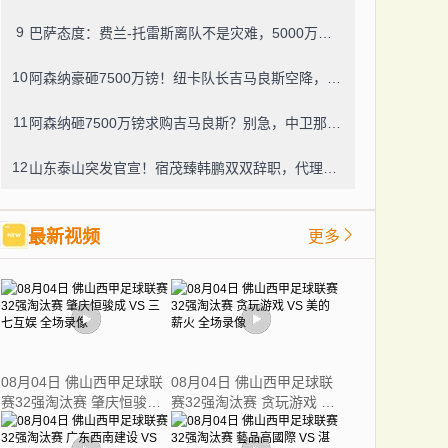
9
巴萨态度：费兰-托雷斯离队不是灾难，5000万欧可谈
10
阿森纳豪砸7500万镑！纽卡队长吉马良斯空降，中场身价4.25亿欧震了
11
阿森纳砸7500万镑求购吉马良斯？别急，中卫那边可能先官宣
12
山东泰山突发官宣！宿茂臻韩鹏双双辞职，代理主帅悄然上位
最新视频
更多
08月04日 佛山西甲足球联
08月04日 佛山西甲足球联
赛32强淘汰赛 肇庆恒骏成
赛32强淘汰赛 贪玩游戏 VS
VS 三七互娱 全场录像
美的薪火 全场录像