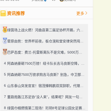
资讯推荐
更多
1
绿茵场上战火燃！河曲县第二届足协杯开踢，六支队伍逐鹿盛夏
2
菅原由势：世界杯前夜，板仓滉和堂安律突然闯进我房间，撂下一句“别飘”
3
巴萨态度：费兰-托雷斯离队不是灾难，5000万欧可谈
4
阿森纳豪砸7500万镑！纽卡队长吉马良斯空降，中场身价4.25亿欧震了
5
阿森纳砸7500万镑求购吉马良斯？别急，中卫那边可能先官宣
6
山东泰山突发官宣！宿茂臻韩鹏双双辞职，代理主帅悄然上位
7
董路炮轰江苏足协“没人来”，结果呢？网友一句话戳破真相
8
绿茵巾帼燃情第二现场！珩玥8号足球公园女足赛事欢乐启幕