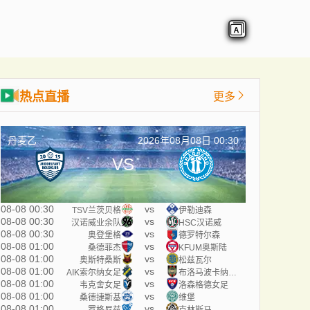
热点直播
更多
丹麦乙
2026年08月08日 00:30
VS
08-08 00:30
vs
TSV兰茨贝格
伊勒迪森
08-08 00:30
vs
汉诺威业余队
HSC汉诺威
08-08 00:30
vs
奥登堡格
德罗特尔森
08-08 01:00
vs
桑德菲杰
KFUM奥斯陆
08-08 01:00
vs
奥斯特桑斯
松兹瓦尔
08-08 01:00
vs
AIK索尔纳女足
布洛马波卡纳女足
08-08 01:00
vs
韦克舍女足
洛森格德女足
08-08 01:00
vs
桑德捷斯基
维堡
08-08 01:00
vs
罗格尼兹
克林斯马