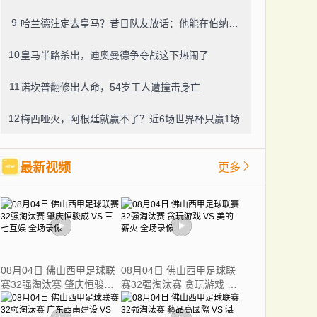
9
哈兰德注定去皇马？昔日队友放话：他能在伯纳乌飞得更高
10
皇马半路杀出，迪奥曼德争夺战这下热闹了
11
诺坎普翻修出人命，54岁工人遭撞击身亡
12
梅西哑火，阿根廷就赢不了？近6场世界杯只赢1场
最新视频
更多
08月04日 佛山西甲足球联
08月04日 佛山西甲足球联
赛32强淘汰赛 肇庆恒骏成
赛32强淘汰赛 贪玩游戏 VS
VS 三七互娱 全场录像
美的薪火 全场录像