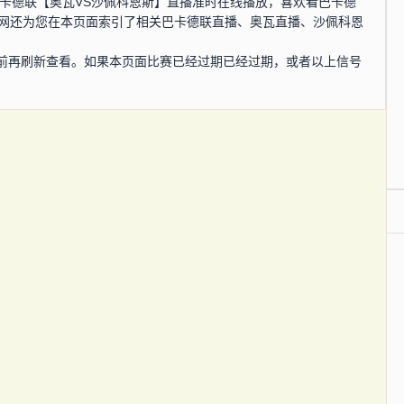
0分，巴卡德联【奥瓦VS沙佩科恩斯】直播准时在线播放，喜欢看巴卡德
播网还为您在本页面索引了相关巴卡德联直播、奥瓦直播、沙佩科恩
前再刷新查看。如果本页面比赛已经过期已经过期，或者以上信号