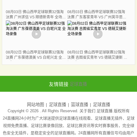
08月03日 佛山西甲足球联赛32强淘
08月03日 佛山西甲足球联赛32强淘
汰赛 广州求信 VS 顺德新青年 全场录
汰赛 广东客家青年 VS 广州英华思力
像
U17 全场录像
08月02日 佛山西甲足球联赛32强淘
08月02日 佛山西甲足球联赛32强淘
汰赛 广东葆德澳美 VS 白坭兴龙 全场
汰赛 吉图省实青年 VS 德兢艾捷斯 全
录像
场录像
友情链接
足球直播
网站地图
足球直播
篮球直播
足球直播
Copyright © 2026 . All Rights Reserved. 关于我们
足球直播
版权所有
24直播网24小时为广大球迷提供足球直播在线观看、足球直播无插件、足球
视频免费直播、足球比赛录像回放、足球比赛资讯等实时赛事服务，完全绿
色安全无插件，是稳定安全的足球直播网。24直播网所有直播信号均由用户