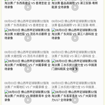
08月04日 佛山西甲足球联赛32强淘
08月04日 佛山西甲足球联赛32强淘
汰赛 广东西南建设 VS 香港圣徒 全场
汰赛 藝品高國際 VS 湛江狂狼·粵辉能
录像
源 全场录像
08月03日 佛山西甲足球联赛32强淘
08月03日 佛山西甲足球联赛32强淘
汰赛 大塘控股 VS 茂名市点都得 全场
汰赛 广东凤铝 VS 湛江八部科技 全场
录像
录像
08月03日 佛山西甲足球联赛32强淘
08月03日 佛山西甲足球联赛32强淘
汰赛 广州蜀地红 VS 广州戴拿模 全场
汰赛 三水乐民兴健力宝 VS 中国澳门
录像
澳科精英 全场录像