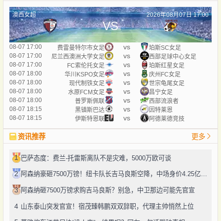
澳西女超
2026年08月07日 17:00
VS
vs
08-07 17:00
费雷曼特尔市女足
珀斯SC女足
vs
08-07 17:00
尼兰西澳洲大学女足
西部足球中心女足
vs
08-07 17:00
FC索伦托女足
珀斯红星女足
vs
08-07 18:00
华川KSPO女足
庆州FC女足
vs
08-07 18:00
现代制铁女足
世宗龟尾女足
vs
08-07 18:00
水原FCM女足
昌宁女足
vs
08-07 18:00
普罗斯佩联
西部流浪者
vs
08-07 18:15
黑镇斯巴达
因特莱恩
vs
08-07 18:15
伊斯特恩联
阿德莱德竞技
资讯推荐
更多
1
巴萨态度：费兰-托雷斯离队不是灾难，5000万欧可谈
2
阿森纳豪砸7500万镑！纽卡队长吉马良斯空降，中场身价4.25亿欧震了
3
阿森纳砸7500万镑求购吉马良斯？别急，中卫那边可能先官宣
4
山东泰山突发官宣！宿茂臻韩鹏双双辞职，代理主帅悄然上位