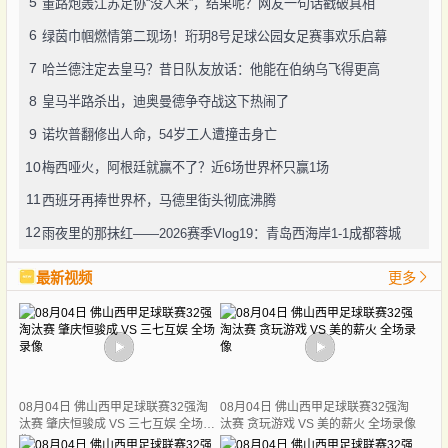
5
董路炮轰江苏足协“没人来”，结果呢？网友一句话戳破真相
6
绿茵巾帼燃情第二现场！珩玥8号足球公园女足赛事欢乐启幕
7
哈兰德注定去皇马？昔日队友放话：他能在伯纳乌飞得更高
8
皇马半路杀出，迪奥曼德争夺战这下热闹了
9
诺坎普翻修出人命，54岁工人遭撞击身亡
10
梅西哑火，阿根廷就赢不了？近6场世界杯只赢1场
11
西班牙再捧世界杯，马德里街头彻底沸腾
12
雨夜里的那抹红——2026赛季Vlog19：青岛西海岸1-1成都蓉城
最新视频
更多
08月04日 佛山西甲足球联赛32强淘
08月04日 佛山西甲足球联赛32强淘
汰赛 肇庆恒骏成 VS 三七互娱 全场录
汰赛 贪玩游戏 VS 美的薪火 全场录像
像