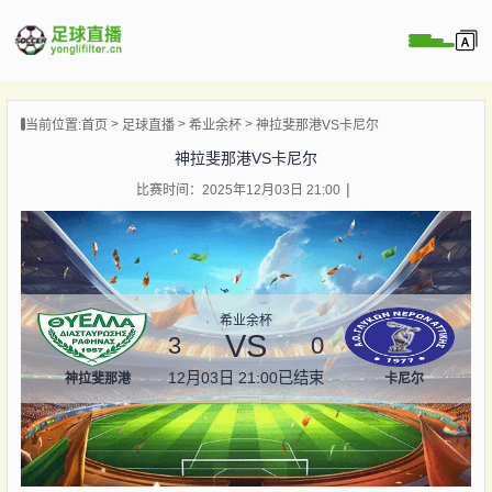
页
当前位置:
首页
足球直播
希业余杯
神拉斐那港VS卡尼尔
直播
神拉斐那港VS卡尼尔
直播
比赛时间：2025年12月03日 21:00
录像
新闻
希业余杯
VS
3
0
12月03日 21:00
已结束
神拉斐那港
卡尼尔