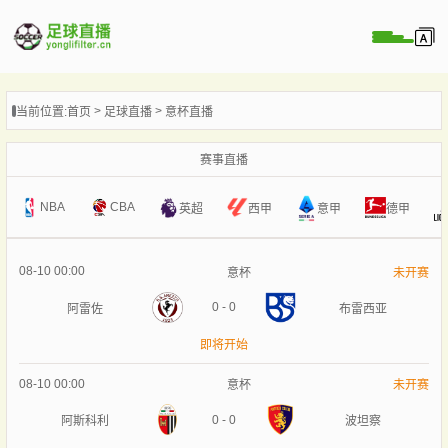
页
当前位置:
首页
足球直播
意杯直播
直播
直播
赛事直播
录像
NBA
CBA
意甲
英超
西甲
德甲
新闻
08-10 00:00
意杯
未开赛
0
-
0
阿雷佐
布雷西亚
即将开始
08-10 00:00
意杯
未开赛
0
-
0
阿斯科利
波坦察