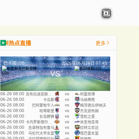
热点直播
更多
巴卡塔U20
2026年06月26日 07:45
VS
06-26 08:00
vs
克布拉迪亚斯海盗
阿雷西博
06-26 08:00
vs
卡瓜斯
马纳蒂熊
06-26 08:00
vs
巴阿蒙牧牛人
梅茨德瓜伊纳沃
06-26 08:00
vs
哈蒂斯堡
杰克逊布姆
06-26 08:00
vs
长岛野狮
雪松之星
06-26 08:00
vs
卡内罗斯德尔埃斯特
米圣地亚哥
06-26 08:00
vs
吉诺特加布鲁马
拉特立尼达
06-26 08:00
vs
乌伦代大学女篮
塔巴雷女篮
06-26 09:00
vs
法拉提隆斯拉什
犹他联