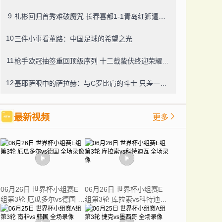
9
礼彬回归首秀难破魔咒 长春喜都1-1青岛红狮遭遇七轮不胜
10
三件小事看董路：中国足球的希望之光
11
枪手欧冠抽签重回顶级序列 十二载蛰伏终迎荣耀时刻
12
基耶萨眼中的萨拉赫：与C罗比肩的斗士 只差一座金球
最新视频
更多
06月26日 世界杯小组赛E
06月26日 世界杯小组赛E
组第3轮 厄瓜多尔vs德国 全
组第3轮 库拉索vs科特迪瓦
场录像
全场录像