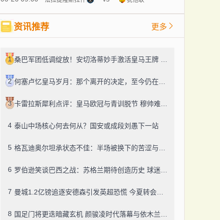
资讯推荐
更多
1
桑巴军团低调绽放！安切洛蒂妙手激活皇马王牌 巴西两场3-0强势突围
2
何塞卢忆皇马岁月：那个离开的决定，至今仍在心头盘旋
3
卡雷拉斯犀利点评：皇马欧冠与青训脱节 穆帅难驯银河战舰更衣室
4
泰山中场核心何去何从？国安或成段刘愚下一站
5
格瓦迪奥尔坦承状态不佳：半场被换下的苦涩与清醒
6
罗伯逊笑谈巴西之战：苏格兰期待创造历史 球迷狂欢才是真动力
7
曼城1.2亿镑追逐安德森引发英超恐慌 今夏转会市场或迎涨价潮
8
国足门将更迭暗藏玄机 颜骏凌时代落幕与依木兰崛起