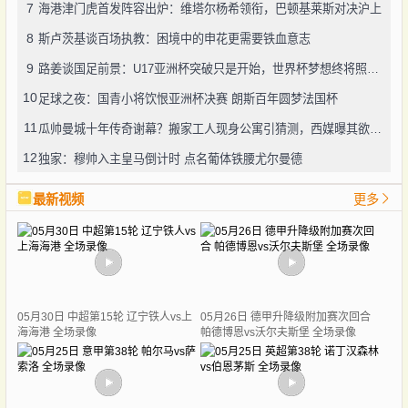
7
海港津门虎首发阵容出炉：维塔尔杨希领衔，巴顿基莱斯对决沪上
8
斯卢茨基谈百场执教：困境中的申花更需要铁血意志
9
路姜谈国足前景：U17亚洲杯突破只是开始，世界杯梦想终将照进现实
10
足球之夜：国青小将饮恨亚洲杯决赛 朗斯百年圆梦法国杯
11
瓜帅曼城十年传奇谢幕？搬家工人现身公寓引猜测，西媒曝其欲返巴塞罗那置业
12
独家：穆帅入主皇马倒计时 点名葡体铁腰尤尔曼德
最新视频
更多
05月30日 中超第15轮 辽宁铁人vs上
05月26日 德甲升降级附加赛次回合
海海港 全场录像
帕德博恩vs沃尔夫斯堡 全场录像