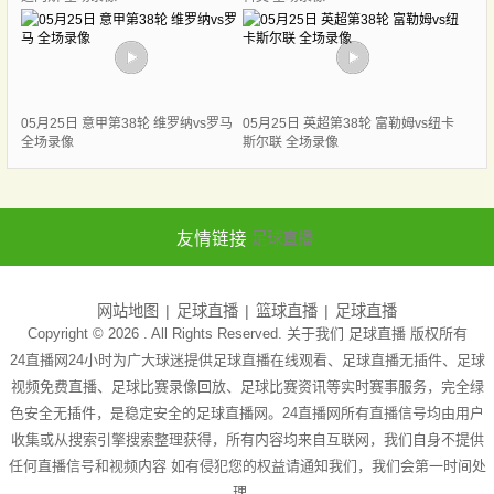
05月25日 意甲第38轮 维罗纳vs罗马
05月25日 英超第38轮 富勒姆vs纽卡
全场录像
斯尔联 全场录像
友情链接
足球直播
网站地图
足球直播
篮球直播
足球直播
Copyright © 2026 . All Rights Reserved. 关于我们
足球直播
版权所有
24直播网24小时为广大球迷提供足球直播在线观看、足球直播无插件、足球
视频免费直播、足球比赛录像回放、足球比赛资讯等实时赛事服务，完全绿
色安全无插件，是稳定安全的足球直播网。24直播网所有直播信号均由用户
收集或从搜索引擎搜索整理获得，所有内容均来自互联网，我们自身不提供
任何直播信号和视频内容 如有侵犯您的权益请通知我们，我们会第一时间处
理。