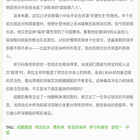
明是把对手防线当成了训练场的"超级第六人"。
说来有趣，这位21岁的新疆小伙似乎总在扮演"关键先生"的角色。半个月
前在国足对阵喀麦隆时，他替补登场就让非洲雄狮连吞两张红牌。如今回到俱
乐部，他又把这种"福将"属性带回了中超赛场。看看他处理球时的从容劲儿：
接球瞬间就能判断出队友跑位，对抗时懂得用身体卡住身位，连最挑剔的球评
家都不得不承认——比起年初亚洲杯时的青涩，现在的拜合拉木简直判若两
人。
伊万科维奇和邵佳一恐怕正在暗自得意。当球迷们质疑为何坚持招入这
位"糙哥"时，两位主帅早看透了拜合拉木身上的特质。身高1米88却具备边锋
的灵活性，看似莽撞的突破实则暗藏细腻的节奏变化。这种兼具冲击力和球商
的复合型前锋，不正是当下国足最缺的拼图吗？
成都的春夜见证了一场酣畅淋漓的胜利，更见证了一位争议球员的华丽蜕
变。当拜合拉木终场前那次突破引发看台阵阵惊呼时，那些曾经的质疑声，早
已被山呼海啸般的喝彩淹没。
TAG：
成都蓉城
拜合拉木
费利佩
青岛西海岸
伊万科维奇
邵佳一
中
超