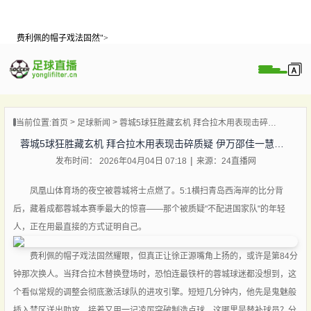
费利佩的帽子戏法固然">
页
直播
直播
当前位置:
首页
足球新闻
蓉城5球狂胜藏玄机 拜合拉木用表现击碎质疑 伊万邵佳一慧眼识珠
录像
蓉城5球狂胜藏玄机 拜合拉木用表现击碎质疑 伊万邵佳一慧眼识珠
新闻
发布时间： 2026年04月04日 07:18
来源：24直播网
凤凰山体育场的夜空被蓉城将士点燃了。5:1横扫青岛西海岸的比分背
后，藏着成都蓉城本赛季最大的惊喜——那个被质疑"不配进国家队"的年轻
人，正在用最直接的方式证明自己。
费利佩的帽子戏法固然耀眼，但真正让徐正源嘴角上扬的，或许是第84分
钟那次换人。当拜合拉木替换登场时，恐怕连最铁杆的蓉城球迷都没想到，这
个看似常规的调整会彻底激活球队的进攻引擎。短短几分钟内，他先是鬼魅般
插入禁区送出助攻，接着又用一记凌厉突破制造点球。这哪里是替补球员？分