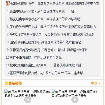
3
卡雷拉斯犀利点评：皇马欧冠与青训脱节 穆帅难驯银河战舰更衣室
4
泰山中场核心何去何从？国安或成段刘愚下一站
5
格瓦迪奥尔坦承状态不佳：半场被换下的苦涩与清醒
6
罗伯逊笑谈巴西之战：苏格兰期待创造历史 球迷狂欢才是真动力
7
曼城1.2亿镑追逐安德森引发英超恐慌 今夏转会市场或迎涨价潮
8
国足门将更迭暗藏玄机 颜骏凌时代落幕与依木兰崛起
9
礼彬回归首秀难破魔咒 长春喜都1-1青岛红狮遭遇七轮不胜
10
三件小事看董路：中国足球的希望之光
11
枪手欧冠抽签重回顶级序列 十二载蛰伏终迎荣耀时刻
12
基耶萨眼中的萨拉赫：与C罗比肩的斗士 只差一座金球
最新视频
更多