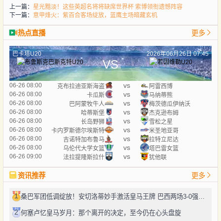
上一篇：
星光黯淡！这些英超名将将缺席世界杯 索博领衔遗憾阵容
下一篇：
意甲烽火：紫百合客场绽放，蓝鹰主场暗藏玄机
热点直播
更多
巴卡塔U20
2026年06月26日 07:45
VS
vs
06-26 08:00
克布拉迪亚斯海盗
阿雷西博
vs
06-26 08:00
卡瓜斯
马纳蒂熊
vs
06-26 08:00
巴阿蒙牧牛人
梅茨德瓜伊纳沃
vs
06-26 08:00
哈蒂斯堡
杰克逊布姆
vs
06-26 08:00
长岛野狮
雪松之星
vs
06-26 08:00
卡内罗斯德尔埃斯特
米圣地亚哥
vs
06-26 08:00
吉诺特加布鲁马
拉特立尼达
vs
06-26 08:00
乌伦代大学女篮
塔巴雷女篮
vs
06-26 09:00
法拉提隆斯拉什
犹他联
资讯推荐
更多
1
桑巴军团低调绽放！安切洛蒂妙手激活皇马王牌 巴西两场3-0强势突围
2
何塞卢忆皇马岁月：那个离开的决定，至今仍在心头盘旋