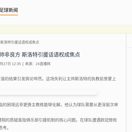
足球新闻
 斯洛特引援话语权成焦点
帅非良方 斯洛特引援话语权成焦点
27日 12:35
来源：24直播网
温的结果引发舆论哗然。这场失利让主帅斯洛特的执教前景蒙上
的困境远非更换主教练能够化解。他认为球队需要从更深层次审
。
翔的质疑直指俱乐部引援机制的核心问题。在球队遭遇欧冠惨败
思考。