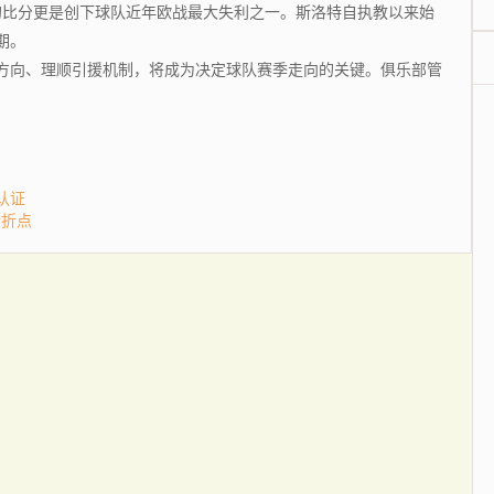
比分更是创下球队近年欧战最大失利之一。斯洛特自执教以来始
期。
向、理顺引援机制，将成为决定球队赛季走向的关键。俱乐部管
认证
转折点