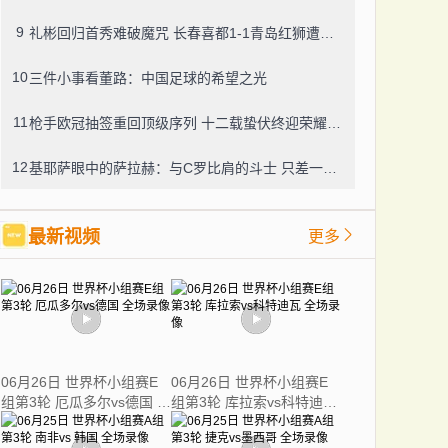
9
礼彬回归首秀难破魔咒 长春喜都1-1青岛红狮遭遇七轮不胜
10
三件小事看董路：中国足球的希望之光
11
枪手欧冠抽签重回顶级序列 十二载蛰伏终迎荣耀时刻
12
基耶萨眼中的萨拉赫：与C罗比肩的斗士 只差一座金球
最新视频
更多
06月26日 世界杯小组赛E
06月26日 世界杯小组赛E
组第3轮 厄瓜多尔vs德国 全
组第3轮 库拉索vs科特迪瓦
场录像
全场录像