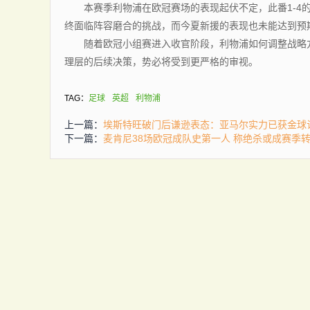
本赛季利物浦在欧冠赛场的表现起伏不定，此番1-4的
终面临阵容磨合的挑战，而今夏新援的表现也未能达到预
随着欧冠小组赛进入收官阶段，利物浦如何调整战略方
理层的后续决策，势必将受到更严格的审视。
TAG：
足球
英超
利物浦
上一篇：
埃斯特旺破门后谦逊表态：亚马尔实力已获金球
下一篇：
麦肯尼38场欧冠成队史第一人 称绝杀或成赛季