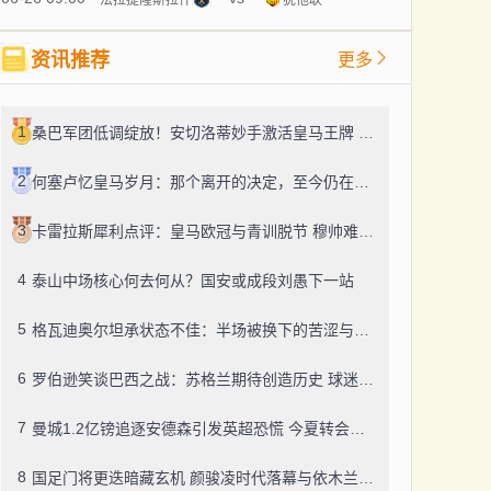
资讯推荐
更多
1
桑巴军团低调绽放！安切洛蒂妙手激活皇马王牌 巴西两场3-0强势突围
2
何塞卢忆皇马岁月：那个离开的决定，至今仍在心头盘旋
3
卡雷拉斯犀利点评：皇马欧冠与青训脱节 穆帅难驯银河战舰更衣室
4
泰山中场核心何去何从？国安或成段刘愚下一站
5
格瓦迪奥尔坦承状态不佳：半场被换下的苦涩与清醒
6
罗伯逊笑谈巴西之战：苏格兰期待创造历史 球迷狂欢才是真动力
7
曼城1.2亿镑追逐安德森引发英超恐慌 今夏转会市场或迎涨价潮
8
国足门将更迭暗藏玄机 颜骏凌时代落幕与依木兰崛起