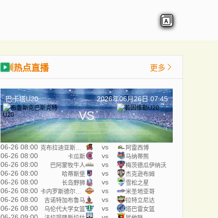
热点直播
更多
巴卡塔U20
2026年06月26日 07:45
VS
06-26 08:00
vs
克布拉迪亚斯海盗
阿雷西博
06-26 08:00
vs
卡瓜斯
马纳蒂熊
06-26 08:00
vs
巴阿蒙牧牛人
梅茨德瓜伊纳沃
06-26 08:00
vs
哈蒂斯堡
杰克逊布姆
06-26 08:00
vs
长岛野狮
雪松之星
06-26 08:00
vs
卡内罗斯德尔埃斯特
米圣地亚哥
06-26 08:00
vs
吉诺特加布鲁马
拉特立尼达
06-26 08:00
vs
乌伦代大学女篮
塔巴雷女篮
06-26 09:00
vs
法拉提隆斯拉什
犹他联