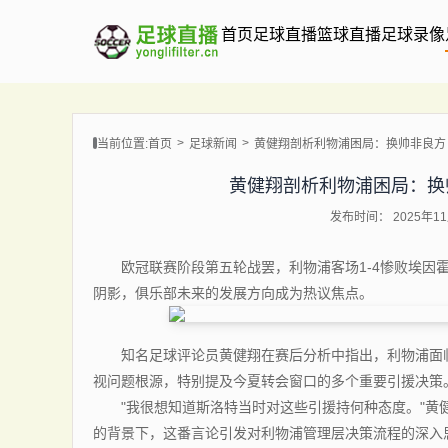
首页
足球直播
篮球直播
足球录像
当前位置:
首页
足球新闻
黄健翔剖析利物浦困局：换帅非良方
黄健翔剖析利物浦困局：换
发布时间： 2025年11月
欧冠联赛阶段第五轮战罢，利物浦客场1-4惨败埃因霍
阴影，俱乐部未来的发展方向成为热议焦点。
知名足球评论员黄健翔在赛后分析中指出，利物浦面临
视问题根源，特别提及今夏转会窗口的多个重要引援决策
"我很想知道斯洛特当时对这些引援持何种态度。"黄健
的背景下，这番言论引发对利物浦管理层决策流程的深入