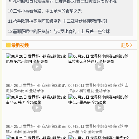
9
礼彬回归首秀难破魔咒 长春喜都1-1青岛红狮遭遇七轮不胜
10
三件小事看董路：中国足球的希望之光
11
枪手欧冠抽签重回顶级序列 十二载蛰伏终迎荣耀时刻
12
基耶萨眼中的萨拉赫：与C罗比肩的斗士 只差一座金球
最新视频
更多
06月26日 世界杯小组赛E组第3轮 厄
06月26日 世界杯小组赛E组第3轮 库
瓜多尔vs德国 全场录像
拉索vs科特迪瓦 全场录像
06月25日 世界杯小组赛A组第3轮 南
06月25日 世界杯小组赛A组第3轮 捷
非vs 韩国 全场录像
克vs墨西哥 全场录像