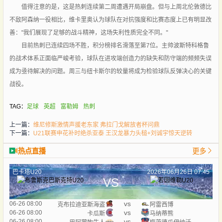
值得注意的是，这是热刺连续第二周遭遇开局崩盘。但与上周北伦敦德比
不敌阿森纳一役相比，维卡里奥认为球队在对抗强度和比赛态度上已有明显改
善："我们展现了足够的战斗精神，这场失利性质完全不同。"
目前热刺已连续四场不胜，积分榜排名滑落至第7位。主帅波斯特科格鲁
的战术体系正面临严峻考验，球队在进攻端创造力的缺失和防守端的频频失误
成为亟待解决的问题。周三与纽卡斯尔的较量将成为检验球队反弹决心的关键
战役。
TAG：
足球
英超
富勒姆
热刺
上一篇：
维尼修斯激情声援老东家 弗拉门戈解放者杯问鼎
下一篇：
U21联赛申花补时绝杀亚泰 王汉龙暴力头槌+刘诚宇惊天逆转
热点直播
更多
巴卡塔U20
2026年06月26日 07:45
VS
vs
06-26 08:00
克布拉迪亚斯海盗
阿雷西博
vs
06-26 08:00
卡瓜斯
马纳蒂熊
vs
06-26 08:00