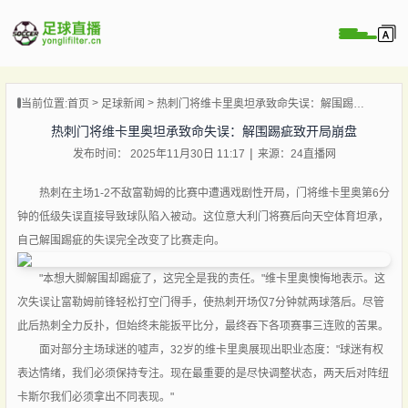
页
当前位置:
首页
足球新闻
热刺门将维卡里奥坦承致命失误：解围踢疵致开局崩盘
直播
热刺门将维卡里奥坦承致命失误：解围踢疵致开局崩盘
直播
发布时间： 2025年11月30日 11:17
来源：24直播网
录像
新闻
热刺在主场1-2不敌富勒姆的比赛中遭遇戏剧性开局，门将维卡里奥第6分
钟的低级失误直接导致球队陷入被动。这位意大利门将赛后向天空体育坦承，
自己解围踢疵的失误完全改变了比赛走向。
"本想大脚解围却踢疵了，这完全是我的责任。"维卡里奥懊悔地表示。这
次失误让富勒姆前锋轻松打空门得手，使热刺开场仅7分钟就两球落后。尽管
此后热刺全力反扑，但始终未能扳平比分，最终吞下各项赛事三连败的苦果。
面对部分主场球迷的嘘声，32岁的维卡里奥展现出职业态度："球迷有权
表达情绪，我们必须保持专注。现在最重要的是尽快调整状态，两天后对阵纽
卡斯尔我们必须拿出不同表现。"