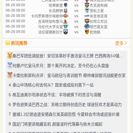
巴阿蒙牧牛人
梅茨德瓜伊纳沃
vs
06-26 08:00
哈蒂斯堡
杰克逊布姆
vs
06-26 08:00
长岛野狮
雪松之星
vs
06-26 08:00
卡内罗斯德尔埃斯特
米圣地亚哥
vs
06-26 08:00
吉诺特加布鲁马
拉特立尼达
vs
06-26 08:00
乌伦代大学女篮
塔巴雷女篮
vs
06-26 09:00
法拉提隆斯拉什
犹他联
资讯推荐
更多
1
桑巴军团低调绽放！安切洛蒂妙手激活皇马王牌 巴西两场3-0强势突围
2
何塞卢忆皇马岁月：那个离开的决定，至今仍在心头盘旋
3
卡雷拉斯犀利点评：皇马欧冠与青训脱节 穆帅难驯银河战舰更衣室
4
泰山中场核心何去何从？国安或成段刘愚下一站
5
格瓦迪奥尔坦承状态不佳：半场被换下的苦涩与清醒
6
罗伯逊笑谈巴西之战：苏格兰期待创造历史 球迷狂欢才是真动力
7
曼城1.2亿镑追逐安德森引发英超恐慌 今夏转会市场或迎涨价潮
8
国足门将更迭暗藏玄机 颜骏凌时代落幕与依木兰崛起