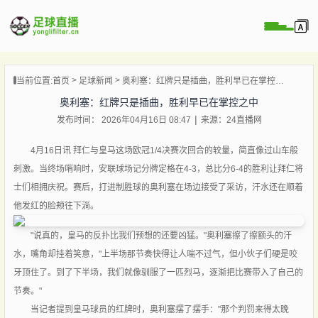
页
当前位置:
首页
足球新闻
奥利塞：红牌只是插曲，胜利早已在掌控之中
直播
奥利塞：红牌只是插曲，胜利早已在掌控之中
直播
发布时间： 2026年04月16日 08:47
来源：24直播网
录像
新闻
4月16日讯 拜仁与皇马这场欧冠1/4决赛次回合的较量，简直像过山车般
刺激。当终场哨响时，安联球场记分牌定格在4-3，总比分6-4的胜利让拜仁将
士们相拥庆祝。赛后，打进制胜球的奥利塞在场边接受了采访，汗水还在顺着
他发红的脸颊往下淌。
"说真的，皇马的反扑比我们预想的还要凶猛。"奥利塞擦了擦额头的汗
水，嘴角却挂着笑意，"上半场那节奏快得让人喘不过气，但小伙子们硬是咬
牙顶住了。到了下半场，我们就像驯服了一匹烈马，逐渐把比赛带入了自己的
节奏。"
当记者提到皇马球员的红牌时，奥利塞摆了摆手："那个判罚来得太晚