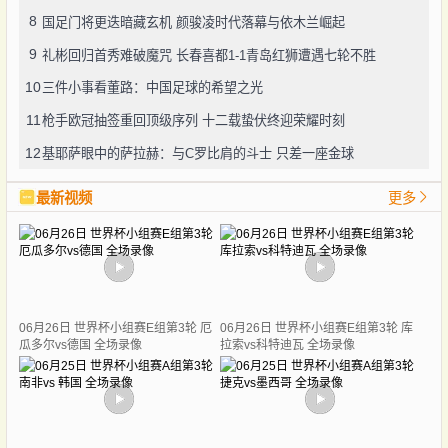
8
国足门将更迭暗藏玄机 颜骏凌时代落幕与依木兰崛起
9
礼彬回归首秀难破魔咒 长春喜都1-1青岛红狮遭遇七轮不胜
10
三件小事看董路：中国足球的希望之光
11
枪手欧冠抽签重回顶级序列 十二载蛰伏终迎荣耀时刻
12
基耶萨眼中的萨拉赫：与C罗比肩的斗士 只差一座金球
最新视频
更多
06月26日 世界杯小组赛E组第3轮 厄
06月26日 世界杯小组赛E组第3轮 库
瓜多尔vs德国 全场录像
拉索vs科特迪瓦 全场录像