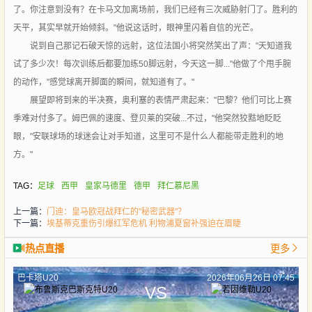
了。你注意到没有？在卡马文加离场前，我们已经有三次威胁射门了。胜利的
天平，其实早就开始倾斜。"他说这话时，眼神里闪着自信的光芒。
说到自己那记石破天惊的远射，这位法国小将突然笑出了声："天知道我
试了多少次！每次训练后都要加练50脚远射，今天这一脚..."他做了个甩手腕
的动作，"感觉球离开脚面的瞬间，就知道有了。"
展望即将到来的半决赛，奥利塞的表情严肃起来："巴黎？他们可比上赛
季难对付多了。姆巴佩的速度、登贝莱的突破...不过，"他突然狡黠地眨眨
眼，"安联球场的球迷会让对手知道，这里可不是什么人都能带走胜利的地
方。"
TAG：
足球
西甲
皇家马德里
德甲
拜仁慕尼黑
上一篇：
门迪：皇马欧冠战拜仁的"秘密武器"？
下一篇：
埃基蒂克重伤引爆红军危机 利物浦夏窗补强迫在眉睫
热点直播
更多
巴卡塔U20
2026年06月26日 07:45
VS