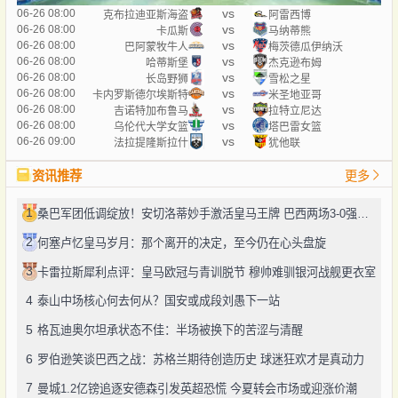
vs
06-26 08:00
克布拉迪亚斯海盗
阿雷西博
vs
06-26 08:00
卡瓜斯
马纳蒂熊
vs
06-26 08:00
巴阿蒙牧牛人
梅茨德瓜伊纳沃
vs
06-26 08:00
哈蒂斯堡
杰克逊布姆
vs
06-26 08:00
长岛野狮
雪松之星
vs
06-26 08:00
卡内罗斯德尔埃斯特
米圣地亚哥
vs
06-26 08:00
吉诺特加布鲁马
拉特立尼达
vs
06-26 08:00
乌伦代大学女篮
塔巴雷女篮
vs
06-26 09:00
法拉提隆斯拉什
犹他联
资讯推荐
更多
1
桑巴军团低调绽放！安切洛蒂妙手激活皇马王牌 巴西两场3-0强势突围
2
何塞卢忆皇马岁月：那个离开的决定，至今仍在心头盘旋
3
卡雷拉斯犀利点评：皇马欧冠与青训脱节 穆帅难驯银河战舰更衣室
4
泰山中场核心何去何从？国安或成段刘愚下一站
5
格瓦迪奥尔坦承状态不佳：半场被换下的苦涩与清醒
6
罗伯逊笑谈巴西之战：苏格兰期待创造历史 球迷狂欢才是真动力
7
曼城1.2亿镑追逐安德森引发英超恐慌 今夏转会市场或迎涨价潮