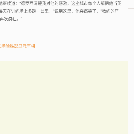
继续道："德罗西清楚我对他的感激，这座城市每个人都把他当英
每天在训练场上多跑一公里。"说到这里，他突然笑了，"教练的严
再次疯狂。"
10场险胜彰显冠军相