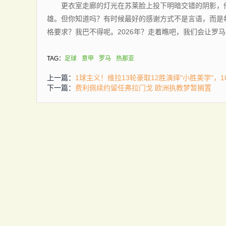
更衣室走廊的灯光在苏莱脸上投下明暗交错的阴影，他
雄。但你知道吗？有时候最好的感谢方式不是言语，而是
格要求？我巴不得呢。2026年？走着瞧吧，我们会让罗马
TAG：
足球
意甲
罗马
热那亚
上一篇：
1球主义！维拉13轮豪取12胜演绎"小胜美学"，
下一篇：
费利佩续约留任弗拉门戈 欧洲执教梦暂搁置