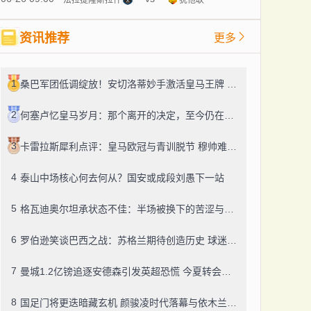
资讯推荐
更多
1
桑巴军团低调绽放！安切洛蒂妙手激活皇马王牌 巴西两场3-0强势突围
2
何塞卢忆皇马岁月：那个离开的决定，至今仍在心头盘旋
3
卡雷拉斯犀利点评：皇马欧冠与青训脱节 穆帅难驯银河战舰更衣室
4
泰山中场核心何去何从？国安或成段刘愚下一站
5
格瓦迪奥尔坦承状态不佳：半场被换下的苦涩与清醒
6
罗伯逊笑谈巴西之战：苏格兰期待创造历史 球迷狂欢才是真动力
7
曼城1.2亿镑追逐安德森引发英超恐慌 今夏转会市场或迎涨价潮
8
国足门将更迭暗藏玄机 颜骏凌时代落幕与依木兰崛起