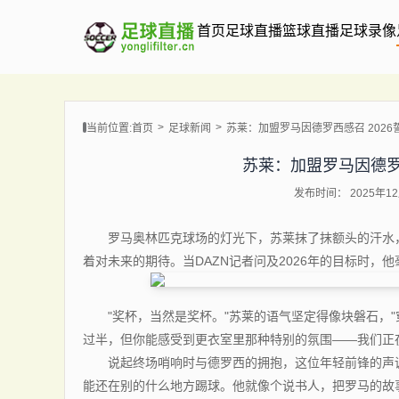
首页
足球直播
篮球直播
足球录像
当前位置:
首页
足球新闻
苏莱：加盟罗马因德罗西感召 202
苏莱：加盟罗马因德罗
发布时间： 2025年12月
罗马奥林匹克球场的灯光下，苏莱抹了抹额头的汗水，这
着对未来的期待。当DAZN记者问及2026年的目标时，
"奖杯，当然是奖杯。"苏莱的语气坚定得像块磐石，"
过半，但你能感受到更衣室里那种特别的氛围——我们正
说起终场哨响时与德罗西的拥抱，这位年轻前锋的声调
能还在别的什么地方踢球。他就像个说书人，把罗马的故