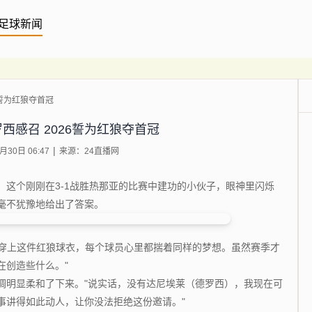
足球新闻
6誓为红狼夺首冠
西感召 2026誓为红狼夺首冠
30日 06:47
来源：24直播网
个刚刚在3-1战胜热那亚的比赛中建功的小伙子，眼神里闪烁
他毫不犹豫地给出了答案。
穿上这件红狼球衣，每个球员心里都揣着同样的梦想。虽然赛季才
在创造些什么。"
明显柔和了下来。"说实话，没有达尼埃莱（德罗西），我现在可
事讲得如此动人，让你没法拒绝这份邀请。"