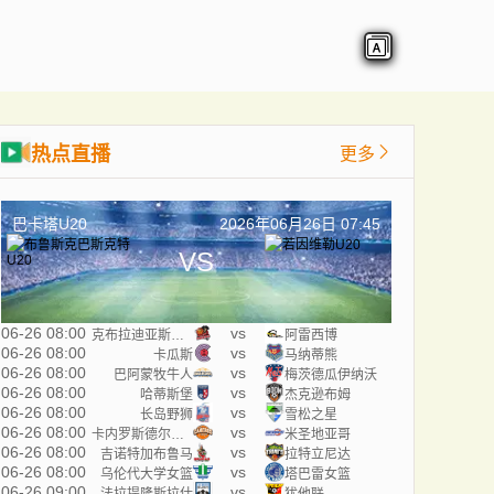
热点直播
更多
巴卡塔U20
2026年06月26日 07:45
VS
06-26 08:00
vs
克布拉迪亚斯海盗
阿雷西博
06-26 08:00
vs
卡瓜斯
马纳蒂熊
06-26 08:00
vs
巴阿蒙牧牛人
梅茨德瓜伊纳沃
06-26 08:00
vs
哈蒂斯堡
杰克逊布姆
06-26 08:00
vs
长岛野狮
雪松之星
06-26 08:00
vs
卡内罗斯德尔埃斯特
米圣地亚哥
06-26 08:00
vs
吉诺特加布鲁马
拉特立尼达
06-26 08:00
vs
乌伦代大学女篮
塔巴雷女篮
06-26 09:00
vs
法拉提隆斯拉什
犹他联