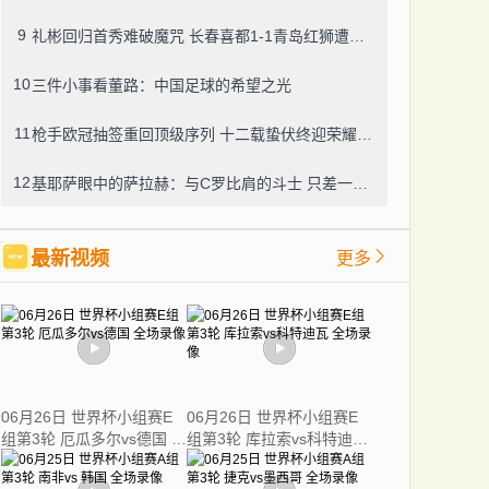
9
礼彬回归首秀难破魔咒 长春喜都1-1青岛红狮遭遇七轮不胜
10
三件小事看董路：中国足球的希望之光
11
枪手欧冠抽签重回顶级序列 十二载蛰伏终迎荣耀时刻
12
基耶萨眼中的萨拉赫：与C罗比肩的斗士 只差一座金球
最新视频
更多
06月26日 世界杯小组赛E
06月26日 世界杯小组赛E
组第3轮 厄瓜多尔vs德国 全
组第3轮 库拉索vs科特迪瓦
场录像
全场录像