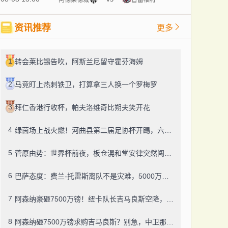
资讯推荐
更多
1
转会莱比锡告吹，阿斯兰尼留守霍芬海姆
2
马竞盯上热刺铁卫，打算拿三人换一个罗梅罗
3
拜仁香港行收杯，帕夫洛维奇比朔夫笑开花
4
绿茵场上战火燃！河曲县第二届足协杯开踢，六支队伍逐鹿盛夏
5
菅原由势：世界杯前夜，板仓滉和堂安律突然闯进我房间，撂下一句“别飘”
6
巴萨态度：费兰-托雷斯离队不是灾难，5000万欧可谈
7
阿森纳豪砸7500万镑！纽卡队长吉马良斯空降，中场身价4.25亿欧震了
8
阿森纳砸7500万镑求购吉马良斯？别急，中卫那边可能先官宣