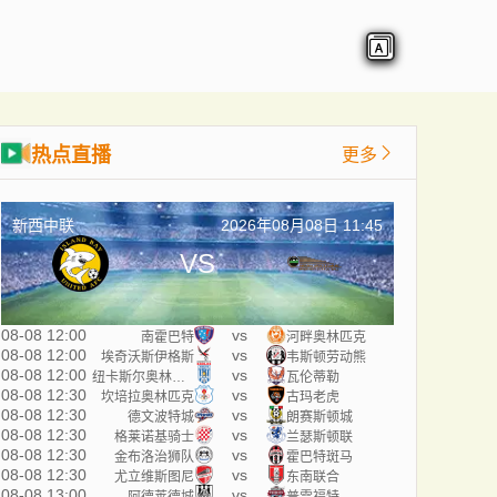
热点直播
更多
新西中联
2026年08月08日 11:45
VS
08-08 12:00
vs
南霍巴特
河畔奥林匹克
08-08 12:00
vs
埃奇沃斯伊格斯
韦斯顿劳动熊
08-08 12:00
vs
纽卡斯尔奥林匹克
瓦伦蒂勒
08-08 12:30
vs
坎培拉奥林匹克
古玛老虎
08-08 12:30
vs
德文波特城
朗赛斯顿城
08-08 12:30
vs
格莱诺基骑士
兰瑟斯顿联
08-08 12:30
vs
金布洛治狮队
霍巴特斑马
08-08 12:30
vs
尤立维斯图尼
东南联合
08-08 13:00
vs
阿德莱德城
普雷福特