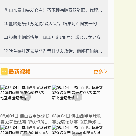
9
山东泰山突发官宣！宿茂臻韩鹏双双辞职，代理主帅悄然上位
10
董路炮轰江苏足协“没人来”，结果呢？网友一句话戳破真相
11
绿茵巾帼燃情第二现场！珩玥8号足球公园女足赛事欢乐启幕
12
哈兰德注定去皇马？昔日队友放话：他能在伯纳乌飞得更高
最新视频
更多
08月04日 佛山西甲足球联
08月04日 佛山西甲足球联
赛32强淘汰赛 肇庆恒骏成
赛32强淘汰赛 贪玩游戏 VS
VS 三七互娱 全场录像
美的薪火 全场录像