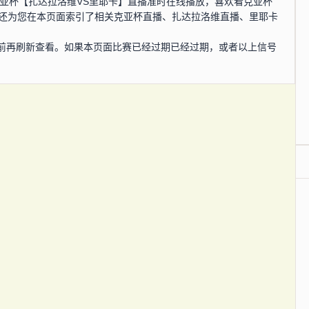
0分，克亚杯【扎达拉洛维VS里耶卡】直播准时在线播放，喜欢看克亚杯
网还为您在本页面索引了相关克亚杯直播、扎达拉洛维直播、里耶卡
前再刷新查看。如果本页面比赛已经过期已经过期，或者以上信号