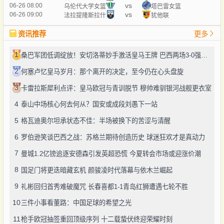
vs
06-26 08:00
乌伦代大学女篮
塔巴雷女篮
vs
06-26 09:00
法拉提隆斯拉什
犹他联
资讯推荐
更多
1
桑巴军团低调绽放！安切洛蒂妙手激活皇马王牌 巴西两场3-0强势突围
2
何塞卢忆皇马岁月：那个离开的决定，至今仍在心头盘旋
3
卡雷拉斯犀利点评：皇马欧冠与青训脱节 穆帅难驯银河战舰更衣室
4
泰山中场核心何去何从？国安或成段刘愚下一站
5
格瓦迪奥尔坦承状态不佳：半场被换下的苦涩与清醒
6
罗伯逊笑谈巴西之战：苏格兰期待创造历史 球迷狂欢才是真动力
7
曼城1.2亿镑追逐安德森引发英超恐慌 今夏转会市场或迎涨价潮
8
国足门将更迭暗藏玄机 颜骏凌时代落幕与依木兰崛起
9
礼彬回归首秀难破魔咒 长春喜都1-1青岛红狮遭遇七轮不胜
10
三件小事看董路：中国足球的希望之光
11
枪手欧冠抽签重回顶级序列 十二载蛰伏终迎荣耀时刻