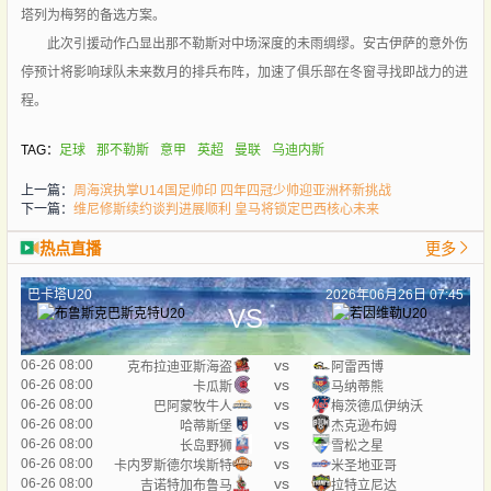
塔列为梅努的备选方案。
此次引援动作凸显出那不勒斯对中场深度的未雨绸缪。安古伊萨的意外伤
停预计将影响球队未来数月的排兵布阵，加速了俱乐部在冬窗寻找即战力的进
程。
TAG：
足球
那不勒斯
意甲
英超
曼联
乌迪内斯
上一篇：
周海滨执掌U14国足帅印 四年四冠少帅迎亚洲杯新挑战
下一篇：
维尼修斯续约谈判进展顺利 皇马将锁定巴西核心未来
热点直播
更多
巴卡塔U20
2026年06月26日 07:45
VS
vs
06-26 08:00
克布拉迪亚斯海盗
阿雷西博
vs
06-26 08:00
卡瓜斯
马纳蒂熊
vs
06-26 08:00
巴阿蒙牧牛人
梅茨德瓜伊纳沃
vs
06-26 08:00
哈蒂斯堡
杰克逊布姆
vs
06-26 08:00
长岛野狮
雪松之星
vs
06-26 08:00
卡内罗斯德尔埃斯特
米圣地亚哥
vs
06-26 08:00
吉诺特加布鲁马
拉特立尼达