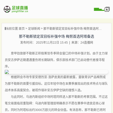
页
当前位置:
首页
足球新闻
那不勒斯锁定双目标补强中场 梅努首选阿塔备选
直播
那不勒斯锁定双目标补强中场 梅努首选阿塔备选
直播
发布时间： 2025年11月22日 15:45
来源：24直播网
录像
新闻
意甲劲旅那不勒斯正积极筹划冬季转会窗口的中场补强计划。由于主力球
员安古伊萨近期遭遇重伤将长期缺阵，俱乐部技术部门已启动替代者搜寻程
序。
根据转会市场专家安德烈亚·洛萨皮奥的最新披露，曼联青训产品梅努成
为那不勒斯的首要引援目标。这位年轻中场在本赛季展现出的技术特点与球队
战术体系高度契合，被视作填补安古伊萨空缺的理想人选。
与此同时，乌迪内斯组织中场阿塔同样进入那不勒斯的考察范围。不过这
笔交易面临双重阻碍：乌迪内斯管理层明确表示不愿在赛季中途放走核心球
员，同时为阿塔标出约3000万欧元的转会估值。有消息称，那不勒斯已将阿