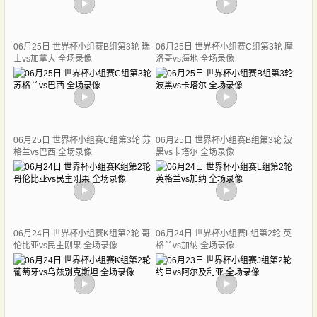
06月25日 世界杯小组赛B组第3轮 瑞
06月25日 世界杯小组赛C组第3轮 摩
士vs加拿大 全场录像
洛哥vs海地 全场录像
06月25日 世界杯小组赛C组第3轮 苏
06月25日 世界杯小组赛B组第3轮 波
格兰vs巴西 全场录像
黑vs卡塔尔 全场录像
06月24日 世界杯小组赛K组第2轮 哥
06月24日 世界杯小组赛L组第2轮 英
伦比亚vs民主刚果 全场录像
格兰vs加纳 全场录像