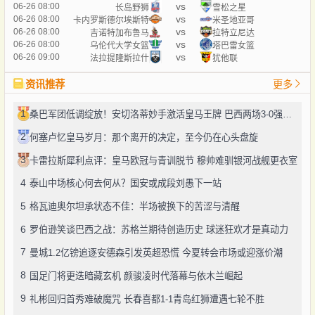
vs
06-26 08:00
长岛野狮
雪松之星
vs
06-26 08:00
卡内罗斯德尔埃斯特
米圣地亚哥
vs
06-26 08:00
吉诺特加布鲁马
拉特立尼达
vs
06-26 08:00
乌伦代大学女篮
塔巴雷女篮
vs
06-26 09:00
法拉提隆斯拉什
犹他联
资讯推荐
更多
1
桑巴军团低调绽放！安切洛蒂妙手激活皇马王牌 巴西两场3-0强势突围
2
何塞卢忆皇马岁月：那个离开的决定，至今仍在心头盘旋
3
卡雷拉斯犀利点评：皇马欧冠与青训脱节 穆帅难驯银河战舰更衣室
4
泰山中场核心何去何从？国安或成段刘愚下一站
5
格瓦迪奥尔坦承状态不佳：半场被换下的苦涩与清醒
6
罗伯逊笑谈巴西之战：苏格兰期待创造历史 球迷狂欢才是真动力
7
曼城1.2亿镑追逐安德森引发英超恐慌 今夏转会市场或迎涨价潮
8
国足门将更迭暗藏玄机 颜骏凌时代落幕与依木兰崛起
9
礼彬回归首秀难破魔咒 长春喜都1-1青岛红狮遭遇七轮不胜